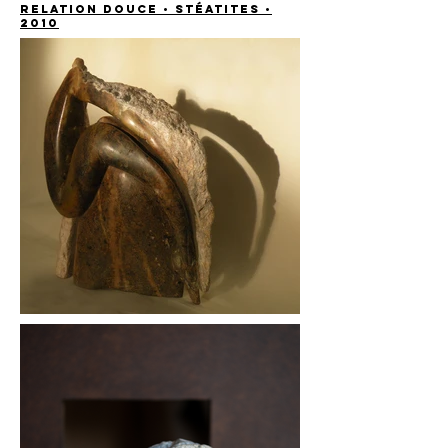
RELATION DOUCE • stéatites •
2010